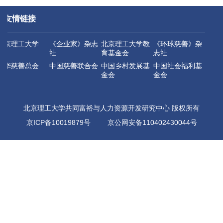
友情链接
北京理工大学
《企业家》杂志
北京理工大学教
《环球慈善》杂
社
育基金会
志社
中华慈善总会
中国慈善联合会
中国乡村发展基
中国社会福利基
金会
金会
北京理工大学共同富裕与人力资源开发研究中心 版权所有
京ICP备10019879号
京公网安备110402430044号